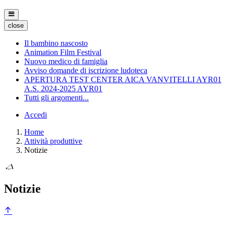
close
Il bambino nascosto
Animation Film Festival
Nuovo medico di famiglia
Avviso domande di iscrizione ludoteca
APERTURA TEST CENTER AICA VANVITELLI AYR01
A.S. 2024-2025 AYR01
Tutti gli argomenti...
Accedi
Home
Attività produttive
Notizie
Notizie