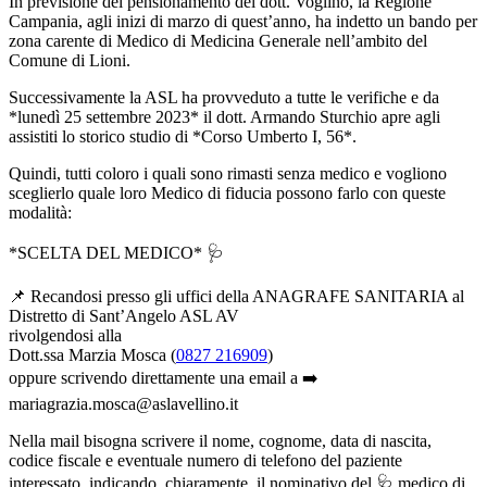
In previsione del pensionamento del dott. Voglino, la Regione
Campania, agli inizi di marzo di quest’anno, ha indetto un bando per
zona carente di Medico di Medicina Generale nell’ambito del
Comune di Lioni.
Successivamente la ASL ha provveduto a tutte le verifiche e da
*lunedì 25 settembre 2023* il dott. Armando Sturchio apre agli
assistiti lo storico studio di *Corso Umberto I, 56*.
Quindi, tutti coloro i quali sono rimasti senza medico e vogliono
sceglierlo quale loro Medico di fiducia possono farlo con queste
modalità:
*SCELTA DEL MEDICO* 🩺
📌 Recandosi presso gli uffici della ANAGRAFE SANITARIA al
Distretto di Sant’Angelo ASL AV
rivolgendosi alla
Dott.ssa Marzia Mosca (
0827 216909
)
oppure scrivendo direttamente una email a ➡️
mariagrazia.mosca@aslavellino.it
Nella mail bisogna scrivere il nome, cognome, data di nascita,
codice fiscale e eventuale numero di telefono del paziente
interessato, indicando, chiaramente, il nominativo del 🩺 medico di